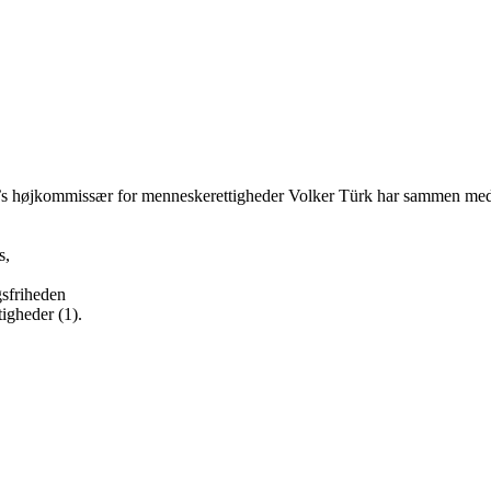
 FN’s højkommissær for menneskerettigheder Volker Türk har sammen m
s,
ngsfriheden
tigheder (1).