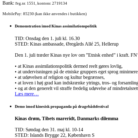
Bank: r
eg.nr. 1551, kontonr. 2719134
MobilePay: 85230 (kan ikke anvendes i butikken)
Demonstration imod Kinas assimilationspolitik
TID: Onsdag den 1. juli kl. 16.30
STED: Kinas ambassade, Øregårds Allé 25, Hellerup
Den 1. juli træder Kinas nye lov om ”Etnisk enhed” i kraft.
• at Kinas assimilationspolitik dermed reelt gøres lovlig,
• at undervisningen på de etniske gruppers eget sprog minimere
• at udøvelsen af religion og kultur begrænses,
• at loven i høj grad kan indskrænke ytrings, tros- og forsamli
• og at den generelt vil straffe fredelig udøvelse af mindretalsret
Læs mere…
Demo imod kinesisk propaganda på dragebådsfestival
Kinas drøm, Tibets mareridt, Danmarks dilemma
TID: Søndag den 31. maj kl. 10-14
STED: Islands Brygge 22, København S