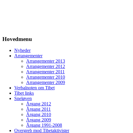
Hovedmenu
Nyheder
Arrangementer
Arrangementer 2013
Arrangementer 2012
Arrangementer 2011
Arrangementer 2010
Arrangementer 2009
Verbalnoten om Tibet
Tibet links
Sneløven
Årgang 2012
Årgang 2011
Årgang 2010
Årgang 2009
Årgang 1991-2008
Overgreb mod Tibetaktivister