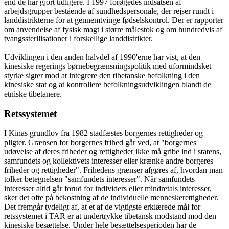
end de har gjort tidligere. I 1997 forøgedes indsatsen af
arbejdsgrupper bestående af sundhedspersonale, der rejser rundt i
landdistrikterne for at gennemtvinge fødselskontrol. Der er rapporter
om anvendelse af fysisk magt i større målestok og om hundredvis af
tvangssterilisationer i forskellige landdistrikter.
Udviklingen i den anden halvdel af 1990'erne har vist, at den
kinesiske regerings børnebegrænsningspolitik med uformindsket
styrke sigter mod at integrere den tibetanske befolkning i den
kinesiske stat og at kontrollere befolkningsudviklingen blandt de
etniske tibetanere.
Retssystemet
I Kinas grundlov fra 1982 stadfæstes borgernes rettigheder og
pligter. Grænsen for borgernes frihed går ved, at "borgernes
udøvelse af deres friheder og rettigheder ikke må gribe ind i statens,
samfundets og kollektivets interesser eller krænke andre borgeres
friheder og rettigheder". Frihedens grænser afgøres af, hvordan man
tolker betegnelsen "samfundets interesser". Når samfundets
interesser altid går forud for individers eller mindretals interesser,
sker det ofte på bekostning af de individuelle menneskerettigheder.
Det fremgår tydeligt af, at et af de vigtigste erklærede mål for
retssystemet i TAR er at undertrykke tibetansk modstand mod den
kinesiske besættelse. Under hele besættelsesperioden har de