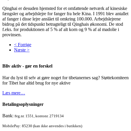
Qinghai er desuden hjemsted for et omfattende netværk af kinesiske
fængsler og arbejdslejre for fanger fra hele Kina. I 1991 blev antallet
af fanger i disse lejre anslået til omkring 100.000. Arbejdslejrene
bidrog på det tidspunkt betragteligt til Qinghais økonomi. De stod
f.eks. for produktionen af 5 % af alt korn og 9 % af al madolie i
provinsen.
< Forrige
Næste >
Bliv aktiv - gør en forskel
Har du lyst til selv at gøre noget for tibetanernes sag? Støttekomiteen
for Tibet har altid brug for nye aktive
Læs mere…
Betalingsoplysninger
Bank: r
eg.nr. 1551, kontonr. 2719134
MobilePay: 85230 (kan ikke anvendes i butikken)