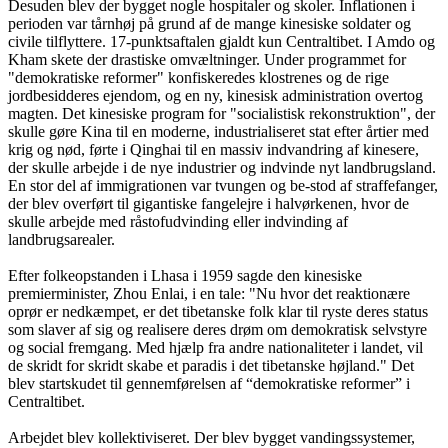
Desuden blev der bygget nogle hospitaler og skoler. Inflationen i
perioden var tårnhøj på grund af de mange kinesiske soldater og
civile tilflyttere. 17-punktsaftalen gjaldt kun Centraltibet. I Amdo og
Kham skete der drastiske omvæltninger. Under programmet for
"demokratiske reformer" konfiskeredes klostrenes og de rige
jordbesidderes ejendom, og en ny, kinesisk administration overtog
magten. Det kinesiske program for "socialistisk rekonstruktion", der
skulle gøre Kina til en moderne, industrialiseret stat efter årtier med
krig og nød, førte i Qinghai til en massiv indvandring af kinesere,
der skulle arbejde i de nye industrier og indvinde nyt landbrugsland.
En stor del af immigrationen var tvungen og be-stod af straffefanger,
der blev overført til gigantiske fangelejre i halvørkenen, hvor de
skulle arbejde med råstofudvinding eller indvinding af
landbrugsarealer.
Efter folkeopstanden i Lhasa i 1959 sagde den kinesiske
premierminister, Zhou Enlai, i en tale: "Nu hvor det reaktionære
oprør er nedkæmpet, er det tibetanske folk klar til ryste deres status
som slaver af sig og realisere deres drøm om demokratisk selvstyre
og social fremgang. Med hjælp fra andre nationaliteter i landet, vil
de skridt for skridt skabe et paradis i det tibetanske højland." Det
blev startskudet til gennemførelsen af “demokratiske reformer” i
Centraltibet.
Arbejdet blev kollektiviseret. Der blev bygget vandingssystemer,