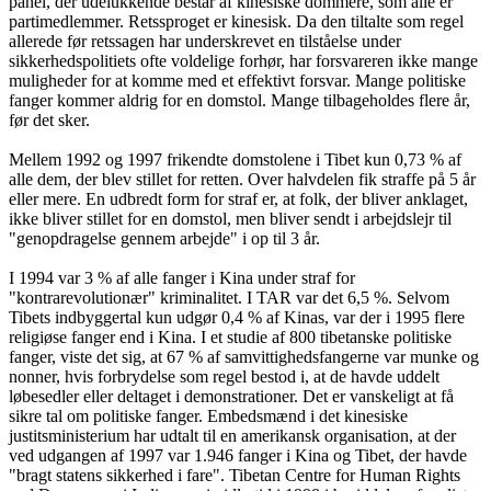
panel, der udelukkende består af kinesiske dommere, som alle er
partimedlemmer. Retssproget er kinesisk. Da den tiltalte som regel
allerede før retssagen har underskrevet en tilståelse under
sikkerhedspolitiets ofte voldelige forhør, har forsvareren ikke mange
muligheder for at komme med et effektivt forsvar. Mange politiske
fanger kommer aldrig for en domstol. Mange tilbageholdes flere år,
før det sker.
Mellem 1992 og 1997 frikendte domstolene i Tibet kun 0,73 % af
alle dem, der blev stillet for retten. Over halvdelen fik straffe på 5 år
eller mere. En udbredt form for straf er, at folk, der bliver anklaget,
ikke bliver stillet for en domstol, men bliver sendt i arbejdslejr til
"genopdragelse gennem arbejde" i op til 3 år.
I 1994 var 3 % af alle fanger i Kina under straf for
"kontrarevolutionær" kriminalitet. I TAR var det 6,5 %. Selvom
Tibets indbyggertal kun udgør 0,4 % af Kinas, var der i 1995 flere
religiøse fanger end i Kina. I et studie af 800 tibetanske politiske
fanger, viste det sig, at 67 % af samvittighedsfangerne var munke og
nonner, hvis forbrydelse som regel bestod i, at de havde uddelt
løbesedler eller deltaget i demonstrationer. Det er vanskeligt at få
sikre tal om politiske fanger. Embedsmænd i det kinesiske
justitsministerium har udtalt til en amerikansk organisation, at der
ved udgangen af 1997 var 1.946 fanger i Kina og Tibet, der havde
"bragt statens sikkerhed i fare". Tibetan Centre for Human Rights