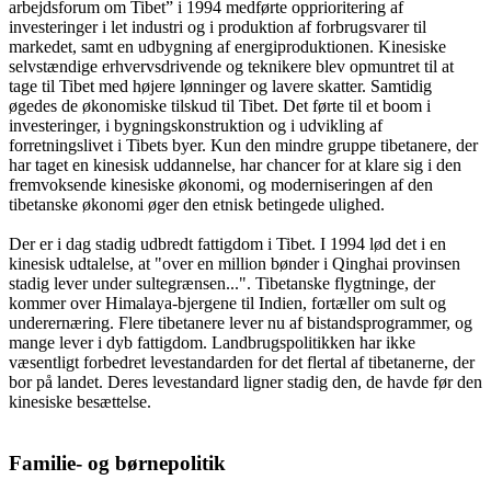
arbejdsforum om Tibet” i 1994 medførte opprioritering af
investeringer i let industri og i produktion af forbrugsvarer til
markedet, samt en udbygning af energiproduktionen. Kinesiske
selvstændige erhvervsdrivende og teknikere blev opmuntret til at
tage til Tibet med højere lønninger og lavere skatter. Samtidig
øgedes de økonomiske tilskud til Tibet. Det førte til et boom i
investeringer, i bygningskonstruktion og i udvikling af
forretningslivet i Tibets byer. Kun den mindre gruppe tibetanere, der
har taget en kinesisk uddannelse, har chancer for at klare sig i den
fremvoksende kinesiske økonomi, og moderniseringen af den
tibetanske økonomi øger den etnisk betingede ulighed.
Der er i dag stadig udbredt fattigdom i Tibet. I 1994 lød det i en
kinesisk udtalelse, at "over en million bønder i Qinghai provinsen
stadig lever under sultegrænsen...". Tibetanske flygtninge, der
kommer over Himalaya-bjergene til Indien, fortæller om sult og
underernæring. Flere tibetanere lever nu af bistandsprogrammer, og
mange lever i dyb fattigdom. Landbrugspolitikken har ikke
væsentligt forbedret levestandarden for det flertal af tibetanerne, der
bor på landet. Deres levestandard ligner stadig den, de havde før den
kinesiske besættelse.
Familie- og børnepolitik