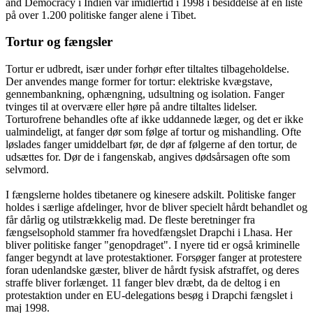
and Democracy i Indien var imidlertid i 1998 i besiddelse af en liste
på over 1.200 politiske fanger alene i Tibet.
Tortur og fængsler
Tortur er udbredt, især under forhør efter tiltaltes tilbageholdelse.
Der anvendes mange former for tortur: elektriske kvægstave,
gennembankning, ophængning, udsultning og isolation. Fanger
tvinges til at overvære eller høre på andre tiltaltes lidelser.
Torturofrene behandles ofte af ikke uddannede læger, og det er ikke
ualmindeligt, at fanger dør som følge af tortur og mishandling. Ofte
løslades fanger umiddelbart før, de dør af følgerne af den tortur, de
udsættes for. Dør de i fangenskab, angives dødsårsagen ofte som
selvmord.
I fængslerne holdes tibetanere og kinesere adskilt. Politiske fanger
holdes i særlige afdelinger, hvor de bliver specielt hårdt behandlet og
får dårlig og utilstrækkelig mad. De fleste beretninger fra
fængselsophold stammer fra hovedfængslet Drapchi i Lhasa. Her
bliver politiske fanger "genopdraget". I nyere tid er også kriminelle
fanger begyndt at lave protestaktioner. Forsøger fanger at protestere
foran udenlandske gæster, bliver de hårdt fysisk afstraffet, og deres
straffe bliver forlænget. 11 fanger blev dræbt, da de deltog i en
protestaktion under en EU-delegations besøg i Drapchi fængslet i
maj 1998.