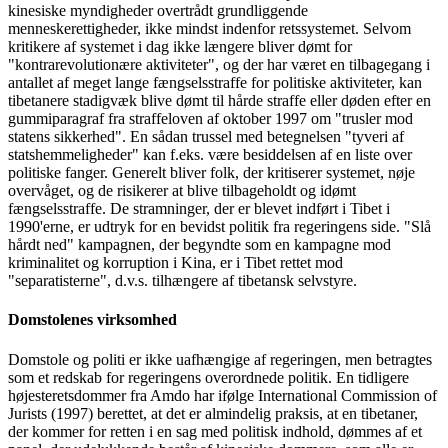
kinesiske myndigheder overtrådt grundliggende
menneskerettigheder, ikke mindst indenfor retssystemet. Selvom
kritikere af systemet i dag ikke længere bliver dømt for
"kontrarevolutionære aktiviteter", og der har været en tilbagegang i
antallet af meget lange fængselsstraffe for politiske aktiviteter, kan
tibetanere stadigvæk blive dømt til hårde straffe eller døden efter en
gummiparagraf fra straffeloven af oktober 1997 om "trusler mod
statens sikkerhed". En sådan trussel med betegnelsen "tyveri af
statshemmeligheder" kan f.eks. være besiddelsen af en liste over
politiske fanger. Generelt bliver folk, der kritiserer systemet, nøje
overvåget, og de risikerer at blive tilbageholdt og idømt
fængselsstraffe. De stramninger, der er blevet indført i Tibet i
1990'erne, er udtryk for en bevidst politik fra regeringens side. "Slå
hårdt ned" kampagnen, der begyndte som en kampagne mod
kriminalitet og korruption i Kina, er i Tibet rettet mod
"separatisterne", d.v.s. tilhængere af tibetansk selvstyre.
Domstolenes virksomhed
Domstole og politi er ikke uafhængige af regeringen, men betragtes
som et redskab for regeringens overordnede politik. En tidligere
højesteretsdommer fra Amdo har ifølge International Commission of
Jurists (1997) berettet, at det er almindelig praksis, at en tibetaner,
der kommer for retten i en sag med politisk indhold, dømmes af et