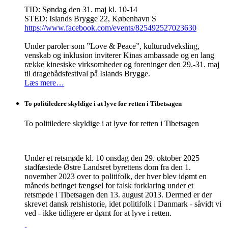
TID: Søndag den 31. maj kl. 10-14
STED: Islands Brygge 22, København S
https://www.facebook.com/events/825492527023630
Under paroler som ”Love & Peace”, kulturudveksling,
venskab og inklusion inviterer Kinas ambassade og en lang
række kinesiske virksomheder og foreninger den 29.-31. maj
til dragebådsfestival på Islands Brygge.
Læs mere…
To politiledere skyldige i at lyve for retten i Tibetsagen
To politiledere skyldige i at lyve for retten i Tibetsagen
Under et retsmøde kl. 10 onsdag den 29. oktober 2025
stadfæstede Østre Landsret byrettens dom fra den 1.
november 2023 over to politifolk, der hver blev idømt en
måneds betinget fængsel for falsk forklaring under et
retsmøde i Tibetsagen den 13. august 2013. Dermed er der
skrevet dansk retshistorie, idet politifolk i Danmark - såvidt vi
ved - ikke tidligere er dømt for at lyve i retten.