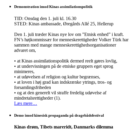
Demonstration imod Kinas assimilationspolitik
TID: Onsdag den 1. juli kl. 16.30
STED: Kinas ambassade, Øregårds Allé 25, Hellerup
Den 1. juli træder Kinas nye lov om ”Etnisk enhed” i kraft.
FN’s højkommissær for menneskerettigheder Volker Türk har
sammen med mange menneskerettighedsorganisationer
advaret om,
• at Kinas assimilationspolitik dermed reelt gøres lovlig,
• at undervisningen på de etniske gruppers eget sprog
minimeres,
• at udøvelsen af religion og kultur begrænses,
• at loven i høj grad kan indskrænke ytrings, tros- og
forsamlingsfriheden
• og at den generelt vil straffe fredelig udøvelse af
mindretalsrettigheder (1).
Læs mere…
Demo imod kinesisk propaganda på dragebådsfestival
Kinas drøm, Tibets mareridt, Danmarks dilemma