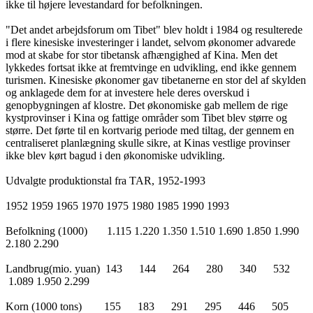
ikke til højere levestandard for befolkningen.
"Det andet arbejdsforum om Tibet" blev holdt i 1984 og resulterede
i flere kinesiske investeringer i landet, selvom økonomer advarede
mod at skabe for stor tibetansk afhængighed af Kina. Men det
lykkedes fortsat ikke at fremtvinge en udvikling, end ikke gennem
turismen. Kinesiske økonomer gav tibetanerne en stor del af skylden
og anklagede dem for at investere hele deres overskud i
genopbygningen af klostre. Det økonomiske gab mellem de rige
kystprovinser i Kina og fattige områder som Tibet blev større og
større. Det førte til en kortvarig periode med tiltag, der gennem en
centraliseret planlægning skulle sikre, at Kinas vestlige provinser
ikke blev kørt bagud i den økonomiske udvikling.
Udvalgte produktionstal fra TAR, 1952-1993
1952 1959 1965 1970 1975 1980 1985 1990 1993
Befolkning (1000) 1.115 1.220 1.350 1.510 1.690 1.850 1.990
2.180 2.290
Landbrug(mio. yuan) 143 144 264 280 340 532
1.089 1.950 2.299
Korn (1000 tons) 155 183 291 295 446 505