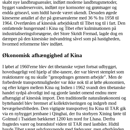
skabt nye landbrugsarealer, indført moderne landbrugsmetoder,
bygget vandreservoirs, indført nye kornsorter og grøntsager og
endda griseavl, som hidtil havde været ukendt. Desuden øgede
kineserne antallet af dyr på græsarealerne med 36 % fra 1958 til
1964. Overførslen af kinesisk arbejdskraft til Tibet tog til i fart. Den
omfattende hungersnød i Kina og Tibet efter kulminationen på
industrialiseringsforsøgene, det Store Skridt Fremad, lagde dog en
dæmper på den kinesiske indvandring såvel som på hastigheden,
hvormed reformerne blev indført.
Økonomisk afhængighed af Kina
I løbet af 1960'erne blev det tibetanske vejnet fortsat udbygget,
hovedsageligt ved hjælp af tibe-tanere, der var blevet stemplet som
reaktionære og nu skulle "genopdrages gennem arbejde". Men de
forbedrede transportmuligheder var ikke nok til at løfte økonomien,
og efter krigen mellem Kina og Indien i 1962 svandt den tibetanske
handel sydpå alvorligt ind og gjorde landet omend endnu mere
afhængigt af kinesisk import. Den traditionelle naturalieøkonomi og
byttehandel blev bremset af kollektiviseringen og indgreb mod
bevægelsesfriheden. Den vigtigste transportvej fra Kina til TAR gik
via en nybygget jernbane i Qinghai, der fra storbyen Xining førte til
Golmud i Tsaidam bækkenet 1200 km nord for Lhasa. Derfra
fragtedes varer og brændstof videre til TAR med lastbiler. Hidtil
havde Tibet været selvforsynende med fødevarer, men efterhånden