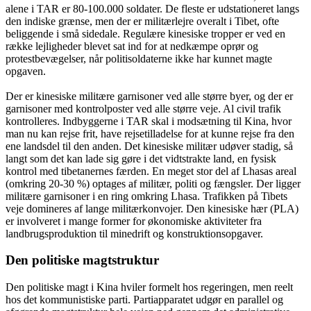
alene i TAR er 80-100.000 soldater. De fleste er udstationeret langs
den indiske grænse, men der er militærlejre overalt i Tibet, ofte
beliggende i små sidedale. Regulære kinesiske tropper er ved en
række lejligheder blevet sat ind for at nedkæmpe oprør og
protestbevægelser, når politisoldaterne ikke har kunnet magte
opgaven.
Der er kinesiske militære garnisoner ved alle større byer, og der er
garnisoner med kontrolposter ved alle større veje. Al civil trafik
kontrolleres. Indbyggerne i TAR skal i modsætning til Kina, hvor
man nu kan rejse frit, have rejsetilladelse for at kunne rejse fra den
ene landsdel til den anden. Det kinesiske militær udøver stadig, så
langt som det kan lade sig gøre i det vidtstrakte land, en fysisk
kontrol med tibetanernes færden. En meget stor del af Lhasas areal
(omkring 20-30 %) optages af militær, politi og fængsler. Der ligger
militære garnisoner i en ring omkring Lhasa. Trafikken på Tibets
veje domineres af lange militærkonvojer. Den kinesiske hær (PLA)
er involveret i mange former for økonomiske aktiviteter fra
landbrugsproduktion til minedrift og konstruktionsopgaver.
Den politiske magtstruktur
Den politiske magt i Kina hviler formelt hos regeringen, men reelt
hos det kommunistiske parti. Partiapparatet udgør en parallel og