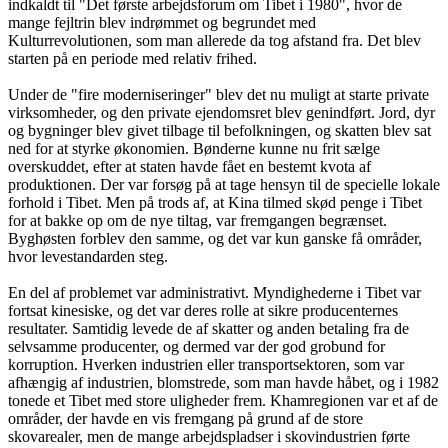
indkaldt til "Det første arbejdsforum om Tibet i 1980", hvor de
mange fejltrin blev indrømmet og begrundet med
Kulturrevolutionen, som man allerede da tog afstand fra. Det blev
starten på en periode med relativ frihed.
Under de "fire moderniseringer" blev det nu muligt at starte private
virksomheder, og den private ejendomsret blev genindført. Jord, dyr
og bygninger blev givet tilbage til befolkningen, og skatten blev sat
ned for at styrke økonomien. Bønderne kunne nu frit sælge
overskuddet, efter at staten havde fået en bestemt kvota af
produktionen. Der var forsøg på at tage hensyn til de specielle lokale
forhold i Tibet. Men på trods af, at Kina tilmed skød penge i Tibet
for at bakke op om de nye tiltag, var fremgangen begrænset.
Byghøsten forblev den samme, og det var kun ganske få områder,
hvor levestandarden steg.
En del af problemet var administrativt. Myndighederne i Tibet var
fortsat kinesiske, og det var deres rolle at sikre producenternes
resultater. Samtidig levede de af skatter og anden betaling fra de
selvsamme producenter, og dermed var der god grobund for
korruption. Hverken industrien eller transportsektoren, som var
afhængig af industrien, blomstrede, som man havde håbet, og i 1982
tonede et Tibet med store uligheder frem. Khamregionen var et af de
områder, der havde en vis fremgang på grund af de store
skovarealer, men de mange arbejdspladser i skovindustrien førte