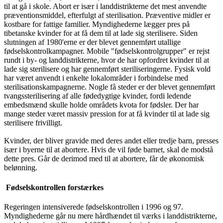
til at gå i skole. Abort er især i landdistrikterne det mest anvendte
præventionsmiddel, efterfulgt af sterilisation. Præventive midler er
kostbare for fattige familier. Myndighederne lægger pres på
tibetanske kvinder for at få dem til at lade sig sterilisere. Siden
slutningen af 1980'erne er der blevet gennemført utallige
fødselskontrolkampagner. Mobile "fødselskontrolgrupper" er rejst
rundt i by- og landdistrikterne, hvor de har opfordret kvinder til at
lade sig sterilisere og har gennemført steriliseringerne. Fysisk vold
har været anvendt i enkelte lokalområder i forbindelse med
sterilisationskampagnerne. Nogle få steder er der blevet gennemført
tvangssterilisering af alle fødedygtige kvinder, fordi ledende
embedsmænd skulle holde områdets kvota for fødsler. Der har
mange steder været massiv pression for at få kvinder til at lade sig
sterilisere frivilligt.
Kvinder, der bliver gravide med deres andet eller tredje barn, presses
især i byerne til at abortere. Hvis de vil føde barnet, skal de modstå
dette pres. Går de derimod med til at abortere, får de økonomisk
belønning.
Fødselskontrollen forstærkes
Regeringen intensiverede fødselskontrollen i 1996 og 97.
Myndighederne går nu mere hårdhændet til værks i landdistrikterne,