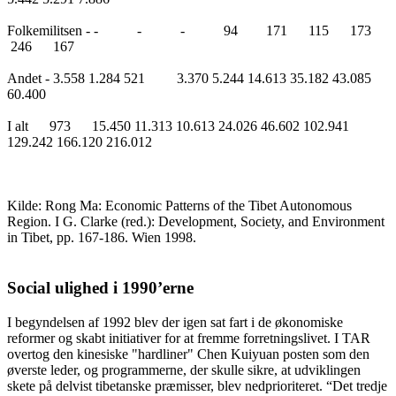
Folkemilitsen - - - - 94 171 115 173
246 167
Andet - 3.558 1.284 521 3.370 5.244 14.613 35.182 43.085
60.400
I alt 973 15.450 11.313 10.613 24.026 46.602 102.941
129.242 166.120 216.012
Kilde: Rong Ma: Economic Patterns of the Tibet Autonomous
Region. I G. Clarke (red.): Development, Society, and Environment
in Tibet, pp. 167-186. Wien 1998.
Social ulighed i 1990’erne
I begyndelsen af 1992 blev der igen sat fart i de økonomiske
reformer og skabt initiativer for at fremme forretningslivet. I TAR
overtog den kinesiske "hardliner" Chen Kuiyuan posten som den
øverste leder, og programmerne, der skulle sikre, at udviklingen
skete på delvist tibetanske præmisser, blev nedprioriteret. “Det tredje