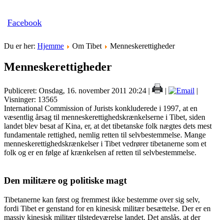
Facebook
Du er her:
Hjemme
Om Tibet
Menneskerettigheder
Menneskerettigheder
Publiceret: Onsdag, 16. november 2011 20:24
|
|
|
Visninger: 13565
International Commission of Jurists konkluderede i 1997, at en
væsentlig årsag til menneskerettighedskrænkelserne i Tibet, siden
landet blev besat af Kina, er, at det tibetanske folk nægtes dets mest
fundamentale rettighed, nemlig retten til selvbestemmelse. Mange
menneskerettighedskrænkelser i Tibet vedrører tibetanerne som et
folk og er en følge af krænkelsen af retten til selvbestemmelse.
Den militære og politiske magt
Tibetanerne kan først og fremmest ikke bestemme over sig selv,
fordi Tibet er genstand for en kinesisk militær besættelse. Der er en
massiv kinesisk militær tilstedeværelse landet. Det anslås, at der