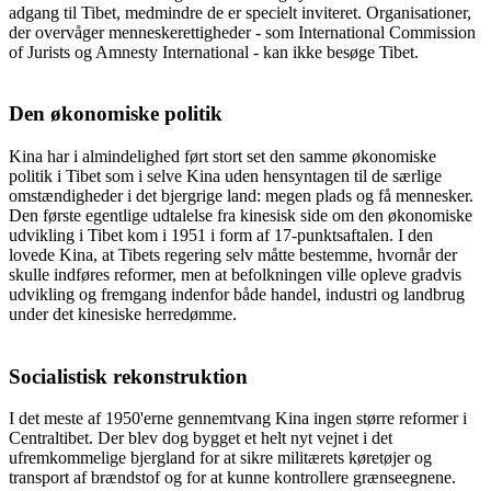
adgang til Tibet, medmindre de er specielt inviteret. Organisationer,
der overvåger menneskerettigheder - som International Commission
of Jurists og Amnesty International - kan ikke besøge Tibet.
Den økonomiske politik
Kina har i almindelighed ført stort set den samme økonomiske
politik i Tibet som i selve Kina uden hensyntagen til de særlige
omstændigheder i det bjergrige land: megen plads og få mennesker.
Den første egentlige udtalelse fra kinesisk side om den økonomiske
udvikling i Tibet kom i 1951 i form af 17-punktsaftalen. I den
lovede Kina, at Tibets regering selv måtte bestemme, hvornår der
skulle indføres reformer, men at befolkningen ville opleve gradvis
udvikling og fremgang indenfor både handel, industri og landbrug
under det kinesiske herredømme.
Socialistisk rekonstruktion
I det meste af 1950'erne gennemtvang Kina ingen større reformer i
Centraltibet. Der blev dog bygget et helt nyt vejnet i det
ufremkommelige bjergland for at sikre militærets køretøjer og
transport af brændstof og for at kunne kontrollere grænseegnene.