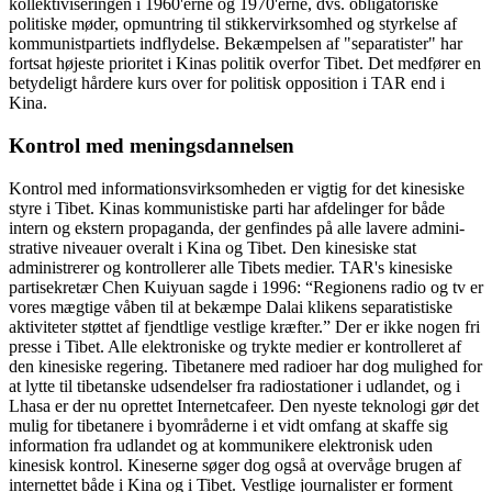
kollektiviseringen i 1960'erne og 1970'erne, dvs. obligatoriske
politiske møder, opmuntring til stikkervirksomhed og styrkelse af
kommunistpartiets indflydelse. Bekæmpelsen af "separatister" har
fortsat højeste prioritet i Kinas politik overfor Tibet. Det medfører en
betydeligt hårdere kurs over for politisk opposition i TAR end i
Kina.
Kontrol med meningsdannelsen
Kontrol med informationsvirksomheden er vigtig for det kinesiske
styre i Tibet. Kinas kommunistiske parti har afdelinger for både
intern og ekstern propaganda, der genfindes på alle lavere admini-
strative niveauer overalt i Kina og Tibet. Den kinesiske stat
administrerer og kontrollerer alle Tibets medier. TAR's kinesiske
partisekretær Chen Kuiyuan sagde i 1996: “Regionens radio og tv er
vores mægtige våben til at bekæmpe Dalai klikens separatistiske
aktiviteter støttet af fjendtlige vestlige kræfter.” Der er ikke nogen fri
presse i Tibet. Alle elektroniske og trykte medier er kontrolleret af
den kinesiske regering. Tibetanere med radioer har dog mulighed for
at lytte til tibetanske udsendelser fra radiostationer i udlandet, og i
Lhasa er der nu oprettet Internetcafeer. Den nyeste teknologi gør det
mulig for tibetanere i byområderne i et vidt omfang at skaffe sig
information fra udlandet og at kommunikere elektronisk uden
kinesisk kontrol. Kineserne søger dog også at overvåge brugen af
internettet både i Kina og i Tibet. Vestlige journalister er forment