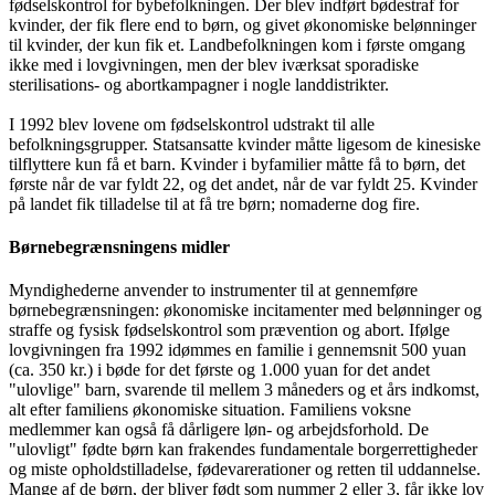
fødselskontrol for bybefolkningen. Der blev indført bødestraf for
kvinder, der fik flere end to børn, og givet økonomiske belønninger
til kvinder, der kun fik et. Landbefolkningen kom i første omgang
ikke med i lovgivningen, men der blev iværksat sporadiske
sterilisations- og abortkampagner i nogle landdistrikter.
I 1992 blev lovene om fødselskontrol udstrakt til alle
befolkningsgrupper. Statsansatte kvinder måtte ligesom de kinesiske
tilflyttere kun få et barn. Kvinder i byfamilier måtte få to børn, det
første når de var fyldt 22, og det andet, når de var fyldt 25. Kvinder
på landet fik tilladelse til at få tre børn; nomaderne dog fire.
Børnebegrænsningens midler
Myndighederne anvender to instrumenter til at gennemføre
børnebegrænsningen: økonomiske incitamenter med belønninger og
straffe og fysisk fødselskontrol som prævention og abort. Ifølge
lovgivningen fra 1992 idømmes en familie i gennemsnit 500 yuan
(ca. 350 kr.) i bøde for det første og 1.000 yuan for det andet
"ulovlige" barn, svarende til mellem 3 måneders og et års indkomst,
alt efter familiens økonomiske situation. Familiens voksne
medlemmer kan også få dårligere løn- og arbejdsforhold. De
"ulovligt" fødte børn kan frakendes fundamentale borgerrettigheder
og miste opholdstilladelse, fødevarerationer og retten til uddannelse.
Mange af de børn, der bliver født som nummer 2 eller 3, får ikke lov