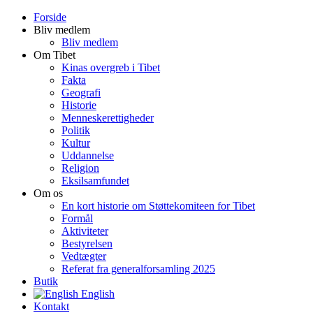
Forside
Bliv medlem
Bliv medlem
Om Tibet
Kinas overgreb i Tibet
Fakta
Geografi
Historie
Menneskerettigheder
Politik
Kultur
Uddannelse
Religion
Eksilsamfundet
Om os
En kort historie om Støttekomiteen for Tibet
Formål
Aktiviteter
Bestyrelsen
Vedtægter
Referat fra generalforsamling 2025
Butik
English
Kontakt