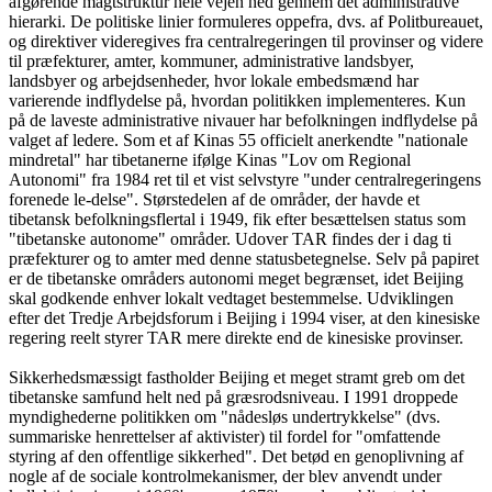
afgørende magtstruktur hele vejen ned gennem det administrative
hierarki. De politiske linier formuleres oppefra, dvs. af Politbureauet,
og direktiver videregives fra centralregeringen til provinser og videre
til præfekturer, amter, kommuner, administrative landsbyer,
landsbyer og arbejdsenheder, hvor lokale embedsmænd har
varierende indflydelse på, hvordan politikken implementeres. Kun
på de laveste administrative nivauer har befolkningen indflydelse på
valget af ledere. Som et af Kinas 55 officielt anerkendte "nationale
mindretal" har tibetanerne ifølge Kinas "Lov om Regional
Autonomi" fra 1984 ret til et vist selvstyre "under centralregeringens
forenede le-delse". Størstedelen af de områder, der havde et
tibetansk befolkningsflertal i 1949, fik efter besættelsen status som
"tibetanske autonome" områder. Udover TAR findes der i dag ti
præfekturer og to amter med denne statusbetegnelse. Selv på papiret
er de tibetanske områders autonomi meget begrænset, idet Beijing
skal godkende enhver lokalt vedtaget bestemmelse. Udviklingen
efter det Tredje Arbejdsforum i Beijing i 1994 viser, at den kinesiske
regering reelt styrer TAR mere direkte end de kinesiske provinser.
Sikkerhedsmæssigt fastholder Beijing et meget stramt greb om det
tibetanske samfund helt ned på græsrodsniveau. I 1991 droppede
myndighederne politikken om "nådesløs undertrykkelse" (dvs.
summariske henrettelser af aktivister) til fordel for "omfattende
styring af den offentlige sikkerhed". Det betød en genoplivning af
nogle af de sociale kontrolmekanismer, der blev anvendt under