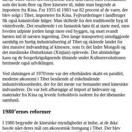
som der kom flere og flere kinesere til, måtte man begynde at
importere fra Kina. Fra 1955 til 1983 var 82 procent af de varer, der
blev solgt i Tibet, importeret fra Kina. Fejlvurderinger i landbruget
fik også katastrofale følger. Man skiftede fra den traditionelle byg til
vinterhvede. Det resulterede i en fantastisk høst til at starte med, men
hveden udpinte jorden langt mere end byggen, og snart svandt
høsten ind til næsten ingenting. Den lange transportvej umuliggjorde
samtidig en hurtig industrialisering af Tibet og skånede landet for
den massive indvandring af kinesere, som fx det Indre Mongoli og
det muslimske Østturkistan (Xinjian) oplevede. Det almindelige
kaos og de borgerkrigslignende tilstande under Kulturrevolutionen
bremsede også udviklingen.
Ved slutningen af 1970'erne var der efterhånden skabt en parallel,
moderne økonomi i Tibet bestående af enkeltstående
industrivirksomheder, der for det meste var bemandet med kinesiske
indvandrere. De var helt afhængige af import af fødevarer og
materialer fra Kina og levede forholdsvis isoleret fra det tibetanske
samfund.
1980’ernes reformer
I 1980 begyndte de kinesiske myndigheder at indse, at de ikke
havde nået deres mål om økonomisk fremgang i Tibet. Der blev