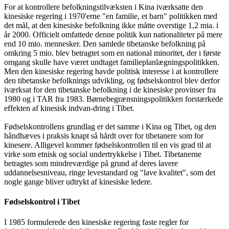
For at kontrollere befolkningstilvæksten i Kina iværksatte den
kinesiske regering i 1970'erne "en familie, et barn" politikken med
det mål, at den kinesiske befolkning ikke måtte overstige 1,2 mia. i
år 2000. Officielt omfattede denne politik kun nationaliteter på mere
end 10 mio. mennesker. Den samlede tibetanske befolkning på
omkring 5 mio. blev betragtet som en national minoritet, der i første
omgang skulle have været undtaget familieplanlægningspolitikken.
Men den kinesiske regering havde politisk interesse i at kontrollere
den tibetanske befolknings udvikling, og fødselskontrol blev derfor
iværksat for den tibetanske befolkning i de kinesiske provinser fra
1980 og i TAR fra 1983. Børnebegrænsningspolitikken forstærkede
effekten af kinesisk indvan-dring i Tibet.
Fødselskontrollens grundlag er det samme i Kina og Tibet, og den
håndhæves i praksis knapt så hårdt over for tibetanere som for
kinesere. Alligevel kommer fødselskontrollen til en vis grad til at
virke som etnisk og social undertrykkelse i Tibet. Tibetanerne
betragtes som mindreværdige på grund af deres lavere
uddannelsesniveau, ringe levestandard og "lave kvalitet", som det
nogle gange bliver udtrykt af kinesiske ledere.
Fødselskontrol i Tibet
I 1985 formulerede den kinesiske regering faste regler for