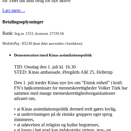
for Tibet har altid brug for nye aktive
Læs mere…
Betalingsoplysninger
Bank: r
eg.nr. 1551, kontonr. 2719134
MobilePay: 85230 (kan ikke anvendes i butikken)
Demonstration imod Kinas assimilationspolitik
TID: Onsdag den 1. juli kl. 16.30
STED: Kinas ambassade, Øregårds Allé 25, Hellerup
Den 1. juli træder Kinas nye lov om ”Etnisk enhed” i kraft.
FN’s højkommissær for menneskerettigheder Volker Türk har
sammen med mange menneskerettighedsorganisationer
advaret om,
• at Kinas assimilationspolitik dermed reelt gøres lovlig,
• at undervisningen på de etniske gruppers eget sprog
minimeres,
• at udøvelsen af religion og kultur begrænses,
• at loven i høj grad kan indskrænke ytrings, tros- og