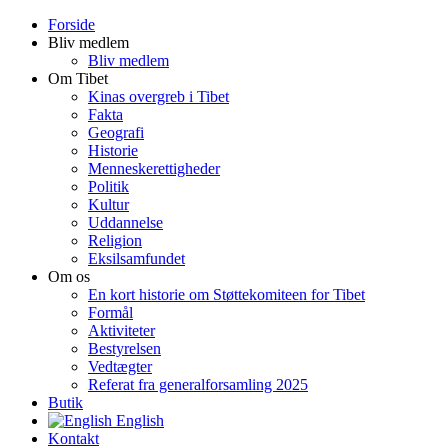
Forside
Bliv medlem
Bliv medlem
Om Tibet
Kinas overgreb i Tibet
Fakta
Geografi
Historie
Menneskerettigheder
Politik
Kultur
Uddannelse
Religion
Eksilsamfundet
Om os
En kort historie om Støttekomiteen for Tibet
Formål
Aktiviteter
Bestyrelsen
Vedtægter
Referat fra generalforsamling 2025
Butik
English
Kontakt