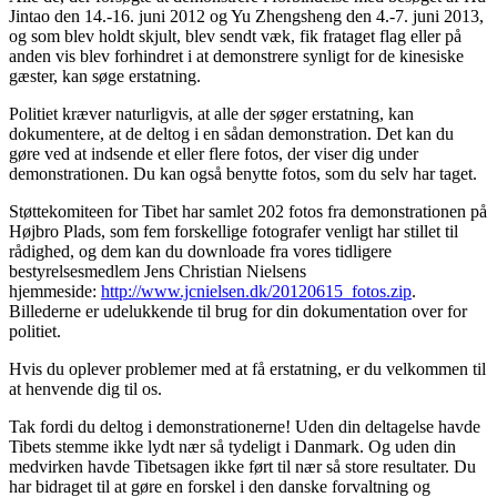
Jintao den 14.-16. juni 2012 og Yu Zhengsheng den 4.-7. juni 2013,
og som blev holdt skjult, blev sendt væk, fik frataget flag eller på
anden vis blev forhindret i at demonstrere synligt for de kinesiske
gæster, kan søge erstatning.
Politiet kræver naturligvis, at alle der søger erstatning, kan
dokumentere, at de deltog i en sådan demonstration. Det kan du
gøre ved at indsende et eller flere fotos, der viser dig under
demonstrationen. Du kan også benytte fotos, som du selv har taget.
Støttekomiteen for Tibet har samlet 202 fotos fra demonstrationen på
Højbro Plads, som fem forskellige fotografer venligt har stillet til
rådighed, og dem kan du downloade fra vores tidligere
bestyrelsesmedlem Jens Christian Nielsens
hjemmeside:
http://www.jcnielsen.dk/20120615_fotos.zip
.
Billederne er udelukkende til brug for din dokumentation over for
politiet.
Hvis du oplever problemer med at få erstatning, er du velkommen til
at henvende dig til os.
Tak fordi du deltog i demonstrationerne! Uden din deltagelse havde
Tibets stemme ikke lydt nær så tydeligt i Danmark. Og uden din
medvirken havde Tibetsagen ikke ført til nær så store resultater. Du
har bidraget til at gøre en forskel i den danske forvaltning og