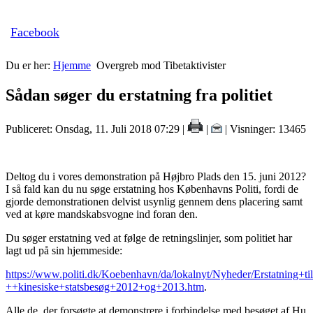
Facebook
Du er her:
Hjemme
Overgreb mod Tibetaktivister
Sådan søger du erstatning fra politiet
Publiceret: Onsdag, 11. Juli 2018 07:29
|
|
| Visninger: 13465
Deltog du i vores demonstration på Højbro Plads den 15. juni 2012?
I så fald kan du nu søge erstatning hos Københavns Politi, fordi de
gjorde demonstrationen delvist usynlig gennem dens placering samt
ved at køre mandskabsvogne ind foran den.
Du søger erstatning ved at følge de retningslinjer, som politiet har
lagt ud på sin hjemmeside:
https://www.politi.dk/Koebenhavn/da/lokalnyt/Nyheder/Erstatning+
++kinesiske+statsbesøg+2012+og+2013.htm
.
Alle de, der forsøgte at demonstrere i forbindelse med besøget af Hu