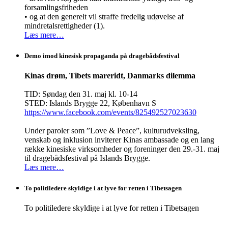
forsamlingsfriheden
• og at den generelt vil straffe fredelig udøvelse af
mindretalsrettigheder (1).
Læs mere…
Demo imod kinesisk propaganda på dragebådsfestival
Kinas drøm, Tibets mareridt, Danmarks dilemma
TID: Søndag den 31. maj kl. 10-14
STED: Islands Brygge 22, København S
https://www.facebook.com/events/825492527023630
Under paroler som ”Love & Peace”, kulturudveksling,
venskab og inklusion inviterer Kinas ambassade og en lang
række kinesiske virksomheder og foreninger den 29.-31. maj
til dragebådsfestival på Islands Brygge.
Læs mere…
To politiledere skyldige i at lyve for retten i Tibetsagen
To politiledere skyldige i at lyve for retten i Tibetsagen