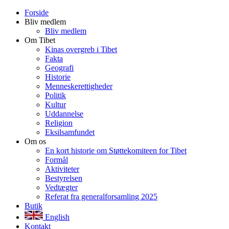
Forside
Bliv medlem
Bliv medlem
Om Tibet
Kinas overgreb i Tibet
Fakta
Geografi
Historie
Menneskerettigheder
Politik
Kultur
Uddannelse
Religion
Eksilsamfundet
Om os
En kort historie om Støttekomiteen for Tibet
Formål
Aktiviteter
Bestyrelsen
Vedtægter
Referat fra generalforsamling 2025
Butik
English
Kontakt