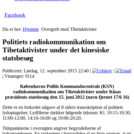
Facebook
Du er her:
Hjemme
Overgreb mod Tibetaktivister
Politiets radiokommunikation om
Tibetaktivister under det kinesiske
statsbesøg
Publiceret: Lørdag, 12. september 2015 22:40
|
|
| Visninger: 9114
Københavns Politis Kommandocentrals (KSN)
radiokommunikation om Tibetaktivister under Kinas
præsidents statsbesøg den 15. juni 2012 (navn fjernet 17/6 16)
Dette er en forkortet udgave af 8 siders transskription af politiets
lydoptagelser. Lydfilerne dækker følgende tidsrum: Kl. 10:15-10:30,
11:00-12:00, 14:10-16:00 og 19:00-20:20.
Tidspunkterne i oversigten angiver begyndelserne af
lydoptagelserne. En tankestreg i begyndelse af en linie angiver, at en