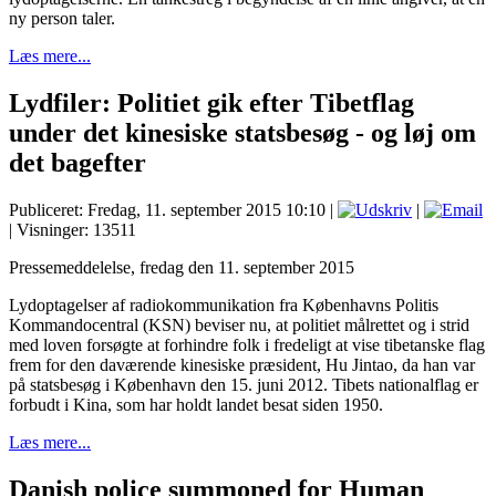
ny person taler.
Læs mere...
Lydfiler: Politiet gik efter Tibetflag
under det kinesiske statsbesøg - og løj om
det bagefter
Publiceret: Fredag, 11. september 2015 10:10
|
|
| Visninger: 13511
Pressemeddelelse, f
redag den 11. september 2015
Lydoptagelser af radiokommunikation fra Københavns Politis
Kommandocentral (KSN) beviser nu, at politiet målrettet og i strid
med loven forsøgte at forhindre folk i fredeligt at vise tibetanske flag
frem for den daværende kinesiske præsident, Hu Jintao, da han var
på statsbesøg i København den 15. juni 2012. Tibets nationalflag er
forbudt i Kina, som har holdt landet besat siden 1950.
Læs mere...
Danish police summoned for Human