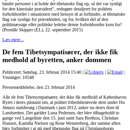
hindre personer i at holde det tibetanske flag op, så det var synligt
for den kinesiske præsident", redegøre detaljeret for politiets
forholdsordre i situationen med hensyn til at forhindre, at tibetanske
flag var synlige for præsidenten, og for, hvilken del af den
politimæssige eller politiske ledelse denne forholdsordre kom fra?
(Pernille Skipper (EL), 22. september 2015)
Læs mere...
De fem Tibetsympatisører, der ikke fik
medhold af byretten, anker dommen
Publiceret: Søndag, 23. februar 2014 15:40
|
|
|
Visninger: 10548
Pressemeddelelse, d
en 23. februar 2014
Alle de fem Tibetsympatisører, der ikke fik medhold af Københavns
Byret i deres påstand om, at politiet frihedsberøvede dem under Hu
Jintaos statsbesøg i Danmark i juni 2012, anker nu deres dom til
Landsretten. Det gælder Luna Pedersen, der blev tilbageholdt to
gange ved Langelinie den 15. juni samt Sara Berthou, Christian
Hansen, Kamilla Nielsen og Rene Wennerberg, der samme aften
blev forhindret i at stå med tibetanske flag på Christiansborgs