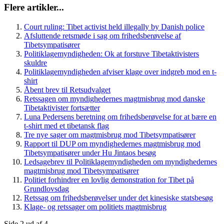
Flere artikler...
Court ruling: Tibet activist held illegally by Danish police
Afsluttende retsmøde i sag om frihedsberøvelse af
Tibetsympatisører
Politiklagemyndigheden: Ok at forstuve Tibetaktivisters
skuldre
Politiklagemyndigheden afviser klage over indgreb mod en t-
shirt
Åbent brev til Retsudvalget
Retssagen om myndighedernes magtmisbrug mod danske
Tibetaktivister fortsætter
Luna Pedersens beretning om frihedsberøvelse for at bære en
t-shirt med et tibetansk flag
Tre nye sager om magtmisbrug mod Tibetsympatisører
Rapport til DUP om myndighedernes magtmisbrug mod
Tibetsympatisører under Hu Jintaos besøg
Ledsagebrev til Politiklagemyndigheden om myndighedernes
magtmisbrug mod Tibetsympatisører
Politiet forhindrer en lovlig demonstration for Tibet på
Grundlovsdag
Retssag om frihedsberøvelser under det kinesiske statsbesøg
Klage- og retssager om politiets magtmisbrug
Side 2 ud af 4