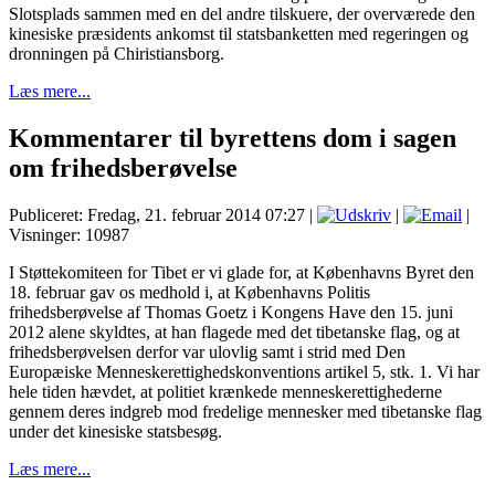
Slotsplads sammen med en del andre tilskuere, der overværede den
kinesiske præsidents ankomst til statsbanketten med regeringen og
dronningen på Chiristiansborg.
Læs mere...
Kommentarer til byrettens dom i sagen
om frihedsberøvelse
Publiceret: Fredag, 21. februar 2014 07:27
|
|
|
Visninger: 10987
I Støttekomiteen for Tibet er vi glade for, at Københavns Byret den
18. februar gav os medhold i, at Københavns Politis
frihedsberøvelse af Thomas Goetz i Kongens Have den 15. juni
2012 alene skyldtes, at han flagede med det tibetanske flag, og at
frihedsberøvelsen derfor var ulovlig samt i strid med Den
Europæiske Menneskerettighedskonventions artikel 5, stk. 1. Vi har
hele tiden hævdet, at politiet krænkede menneskerettighederne
gennem deres indgreb mod fredelige mennesker med tibetanske flag
under det kinesiske statsbesøg.
Læs mere...