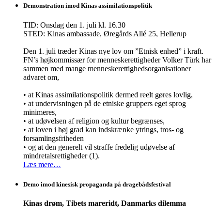
Demonstration imod Kinas assimilationspolitik
TID: Onsdag den 1. juli kl. 16.30
STED: Kinas ambassade, Øregårds Allé 25, Hellerup
Den 1. juli træder Kinas nye lov om ”Etnisk enhed” i kraft.
FN’s højkommissær for menneskerettigheder Volker Türk har
sammen med mange menneskerettighedsorganisationer
advaret om,
• at Kinas assimilationspolitik dermed reelt gøres lovlig,
• at undervisningen på de etniske gruppers eget sprog
minimeres,
• at udøvelsen af religion og kultur begrænses,
• at loven i høj grad kan indskrænke ytrings, tros- og
forsamlingsfriheden
• og at den generelt vil straffe fredelig udøvelse af
mindretalsrettigheder (1).
Læs mere…
Demo imod kinesisk propaganda på dragebådsfestival
Kinas drøm, Tibets mareridt, Danmarks dilemma