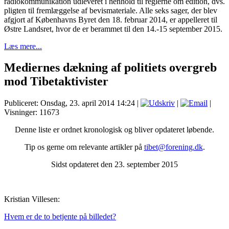
radiokommunikation udleveret i henhold til reglerne
om edition, dvs.
pligten til fremlæggelse af bevismateriale. Alle seks sager, der blev
afgjort af Københavns Byret
den 18. februar 2014, er appelleret til
Østre Landsret, hvor de er berammet til den 14.-15 september 2015.
Læs mere...
Mediernes dækning af politiets overgreb
mod Tibetaktivister
Publiceret: Onsdag, 23. april 2014 14:24
|
|
|
Visninger: 11673
Denne liste er ordnet kronologisk og bliver opdateret løbende.
Tip os gerne om relevante artikler på
tibet@forening.dk
.
Sidst opdateret den 23. september 2015
Kristian Villesen:
Hvem er de to betjente på billedet?