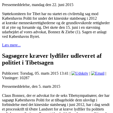
Pressemeddelelse, m
andag den 22. juni 2015
Støttekomiteen for Tibet har nu startet en civilretslig sag mod
Københavns Politi for under det kinesiske statsbesøg i 2012
at krænke menneskerettighederne og de grundlovsikrede rettigheder
til at ytre og forsamle sig. Det skete den 15. juni i en stævning
udarbejdet af vores advokat, Bonnez & Ziebe (1). Sagen er anlagt
ved Københavns Byret.
Læs mere...
Sagsøgere kræver lydfiler udleveret af
politiet i Tibetsagen
Publiceret: Torsdag, 05. marts 2015 13:41
|
|
|
Visninger: 10287
Pressemeddelelse, d
en 5. marts 2015
Claus Bonnez, der er advokat for de seks Tibetsympatisører, der har
sagsøgt Københavns Politi for at
tilbageholde dem ulovligt i
forbindelse med det kinesiske statsbesøg i juni 2012, har i dag sendt
et
processkrift til Østre Landsret for at kræve lydfiler fra politiets