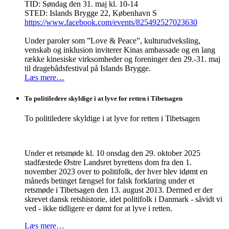
TID: Søndag den 31. maj kl. 10-14
STED: Islands Brygge 22, København S
https://www.facebook.com/events/825492527023630
Under paroler som ”Love & Peace”, kulturudveksling,
venskab og inklusion inviterer Kinas ambassade og en lang
række kinesiske virksomheder og foreninger den 29.-31. maj
til dragebådsfestival på Islands Brygge.
Læs mere…
To politiledere skyldige i at lyve for retten i Tibetsagen
To politiledere skyldige i at lyve for retten i Tibetsagen
Under et retsmøde kl. 10 onsdag den 29. oktober 2025
stadfæstede Østre Landsret byrettens dom fra den 1.
november 2023 over to politifolk, der hver blev idømt en
måneds betinget fængsel for falsk forklaring under et
retsmøde i Tibetsagen den 13. august 2013. Dermed er der
skrevet dansk retshistorie, idet politifolk i Danmark - såvidt vi
ved - ikke tidligere er dømt for at lyve i retten.
Læs mere…