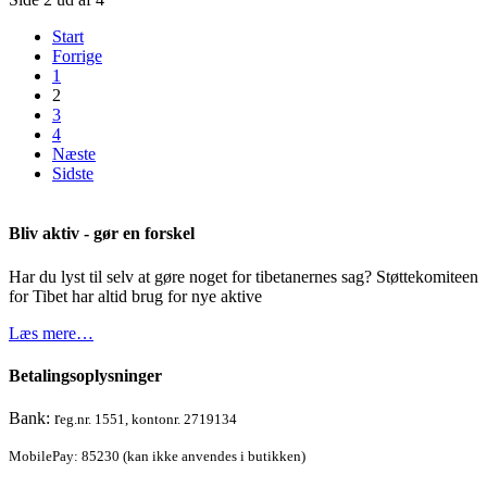
Start
Forrige
1
2
3
4
Næste
Sidste
Bliv aktiv - gør en forskel
Har du lyst til selv at gøre noget for tibetanernes sag? Støttekomiteen
for Tibet har altid brug for nye aktive
Læs mere…
Betalingsoplysninger
Bank: r
eg.nr. 1551, kontonr. 2719134
MobilePay: 85230 (kan ikke anvendes i butikken)