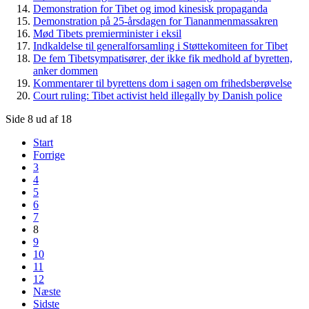
Demonstration for Tibet og imod kinesisk propaganda
Demonstration på 25-årsdagen for Tiananmenmassakren
Mød Tibets premierminister i eksil
Indkaldelse til generalforsamling i Støttekomiteen for Tibet
De fem Tibetsympatisører, der ikke fik medhold af byretten,
anker dommen
Kommentarer til byrettens dom i sagen om frihedsberøvelse
Court ruling: Tibet activist held illegally by Danish police
Side 8 ud af 18
Start
Forrige
3
4
5
6
7
8
9
10
11
12
Næste
Sidste