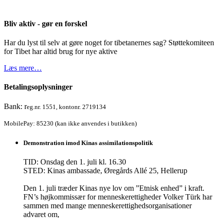
Bliv aktiv - gør en forskel
Har du lyst til selv at gøre noget for tibetanernes sag? Støttekomiteen
for Tibet har altid brug for nye aktive
Læs mere…
Betalingsoplysninger
Bank: r
eg.nr. 1551, kontonr. 2719134
MobilePay: 85230 (kan ikke anvendes i butikken)
Demonstration imod Kinas assimilationspolitik
TID: Onsdag den 1. juli kl. 16.30
STED: Kinas ambassade, Øregårds Allé 25, Hellerup
Den 1. juli træder Kinas nye lov om ”Etnisk enhed” i kraft.
FN’s højkommissær for menneskerettigheder Volker Türk har
sammen med mange menneskerettighedsorganisationer
advaret om,