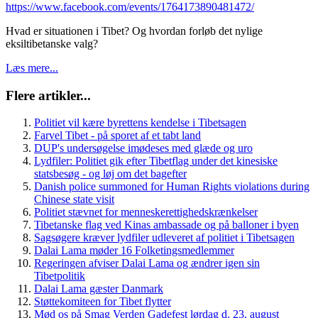
https://www.facebook.com/events/1764173890481472/
Hvad er situationen i Tibet? Og hvordan forløb det nylige
eksiltibetanske valg?
Læs mere...
Flere artikler...
Politiet vil kære byrettens kendelse i Tibetsagen
Farvel Tibet - på sporet af et tabt land
DUP's undersøgelse imødeses med glæde og uro
Lydfiler: Politiet gik efter Tibetflag under det kinesiske
statsbesøg - og løj om det bagefter
Danish police summoned for Human Rights violations during
Chinese state visit
Politiet stævnet for menneskerettighedskrænkelser
Tibetanske flag ved Kinas ambassade og på balloner i byen
Sagsøgere kræver lydfiler udleveret af politiet i Tibetsagen
Dalai Lama møder 16 Folketingsmedlemmer
Regeringen afviser Dalai Lama og ændrer igen sin
Tibetpolitik
Dalai Lama gæster Danmark
Støttekomiteen for Tibet flytter
Mød os på Smag Verden Gadefest lørdag d. 23. august