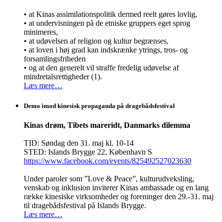
• at Kinas assimilationspolitik dermed reelt gøres lovlig,
• at undervisningen på de etniske gruppers eget sprog
minimeres,
• at udøvelsen af religion og kultur begrænses,
• at loven i høj grad kan indskrænke ytrings, tros- og
forsamlingsfriheden
• og at den generelt vil straffe fredelig udøvelse af
mindretalsrettigheder (1).
Læs mere…
Demo imod kinesisk propaganda på dragebådsfestival
Kinas drøm, Tibets mareridt, Danmarks dilemma
TID: Søndag den 31. maj kl. 10-14
STED: Islands Brygge 22, København S
https://www.facebook.com/events/825492527023630
Under paroler som ”Love & Peace”, kulturudveksling,
venskab og inklusion inviterer Kinas ambassade og en lang
række kinesiske virksomheder og foreninger den 29.-31. maj
til dragebådsfestival på Islands Brygge.
Læs mere…