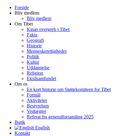
Forside
Bliv medlem
Bliv medlem
Om Tibet
Kinas overgreb i Tibet
Fakta
Geografi
Historie
Menneskerettigheder
Politik
Kultur
Uddannelse
Religion
Eksilsamfundet
Om os
En kort historie om Støttekomiteen for Tibet
Formål
Aktiviteter
Bestyrelsen
Vedtægter
Referat fra generalforsamling 2025
Butik
English
Kontakt