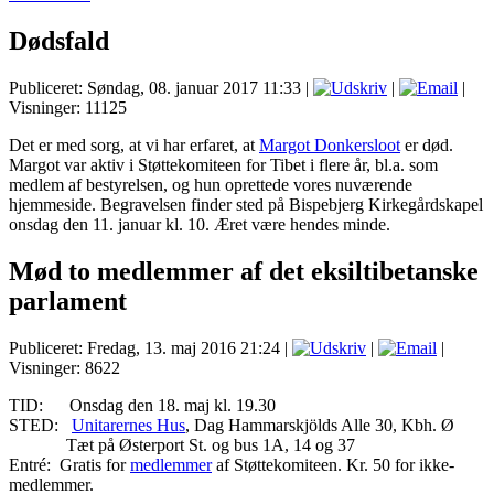
Dødsfald
Publiceret: Søndag, 08. januar 2017 11:33
|
|
|
Visninger: 11125
Det er med sorg, at vi har erfaret, at
Margot Donkersloot
er død.
Margot var aktiv i Støttekomiteen for Tibet i flere år, bl.a. som
medlem af bestyrelsen, og hun oprettede vores nuværende
hjemmeside. Begravelsen finder sted på Bispebjerg Kirkegårdskapel
onsdag den 11. januar kl. 10. Æret være hendes minde.
Mød to medlemmer af det eksiltibetanske
parlament
Publiceret: Fredag, 13. maj 2016 21:24
|
|
|
Visninger: 8622
TID: Onsdag den 18. maj kl. 19.30
STED:
Unitarernes Hus
, Dag Hammarskjölds Alle 30, Kbh. Ø
Tæt på Østerport St. og bus 1A, 14 og 37
Entré: Gratis for
medlemmer
af Støttekomiteen. Kr. 50 for ikke-
medlemmer.