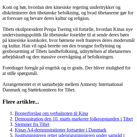
Kom og hør, hvordan den kinesiske regering undertrykker og
diskriminerer den tibetanske befolkning, og hvad tibetanerne gør for
at forsvare og bevare deres kultur og religion.
Tibets eksilpræsident Penpa Tsering vil fortælle, hvordan Kinas nye
undervisningspolitik får tibetanske forældre til at sende deres børn
på kinesiske kostskoler, hvor børnene reelt frarøves deres modersmål
og kultur. Han vil også berette om den tvungne forflytning og
genbosætning af Tibets landbefolkning, udnyttelsen af tibetanernes
arbejdskraft og den massive overvågning af befolkningen.
Foredraget foregår på engelsk og er gratis. Der bliver mulighed for
at stille spørgsmål.
Arrangementet er et samarbejde mellem Amnesty International
Danmark og Støttekomiteen for Tibet.
Flere artikler...
Borgerforslag om verbalnoten til Kina
Demonstration den 10. marts markerer folkeopstanden i Tibet
Stemmer fra Tibet
Kinas A4-demonstrationer fortsætter i Danmark
Justitsministeren retter udenrigsministeren under samråd i