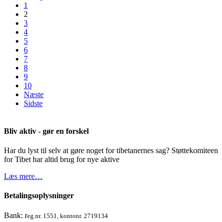
1
2
3
4
5
6
7
8
9
10
Næste
Sidste
Bliv aktiv - gør en forskel
Har du lyst til selv at gøre noget for tibetanernes sag? Støttekomiteen
for Tibet har altid brug for nye aktive
Læs mere…
Betalingsoplysninger
Bank: r
eg.nr. 1551, kontonr. 2719134