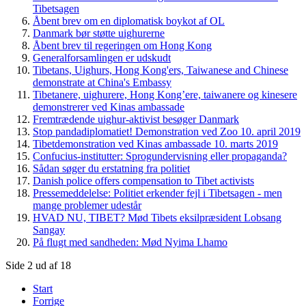
Tibetsagen
Åbent brev om en diplomatisk boykot af OL
Danmark bør støtte uighurerne
Åbent brev til regeringen om Hong Kong
Generalforsamlingen er udskudt
Tibetans, Uighurs, Hong Kong'ers, Taiwanese and Chinese
demonstrate at China's Embassy
Tibetanere, uighurere, Hong Kong’ere, taiwanere og kinesere
demonstrerer ved Kinas ambassade
Fremtrædende uighur-aktivist besøger Danmark
Stop pandadiplomatiet! Demonstration ved Zoo 10. april 2019
Tibetdemonstration ved Kinas ambassade 10. marts 2019
Confucius-institutter: Sprogundervisning eller propaganda?
Sådan søger du erstatning fra politiet
Danish police offers compensation to Tibet activists
Pressemeddelelse: Politiet erkender fejl i Tibetsagen - men
mange problemer udestår
HVAD NU, TIBET? Mød Tibets eksilpræsident Lobsang
Sangay
På flugt med sandheden: Mød Nyima Lhamo
Side 2 ud af 18
Start
Forrige