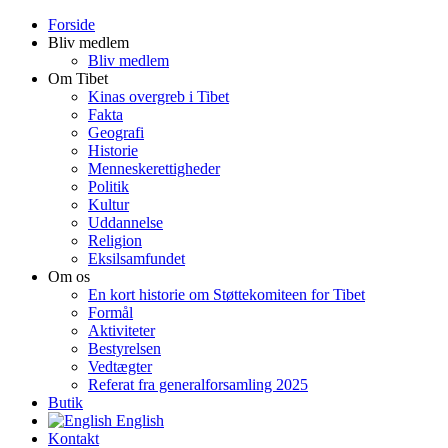
Forside
Bliv medlem
Bliv medlem
Om Tibet
Kinas overgreb i Tibet
Fakta
Geografi
Historie
Menneskerettigheder
Politik
Kultur
Uddannelse
Religion
Eksilsamfundet
Om os
En kort historie om Støttekomiteen for Tibet
Formål
Aktiviteter
Bestyrelsen
Vedtægter
Referat fra generalforsamling 2025
Butik
English
Kontakt