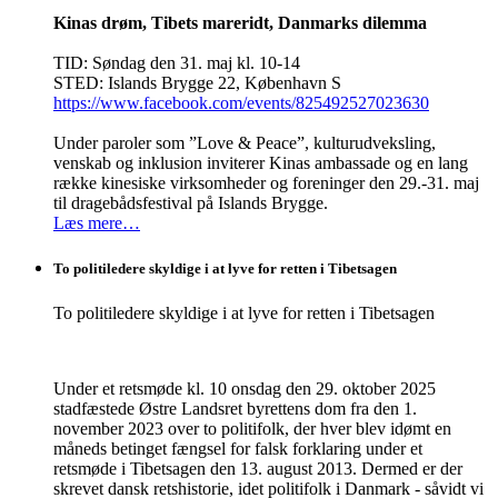
Kinas drøm, Tibets mareridt, Danmarks dilemma
TID: Søndag den 31. maj kl. 10-14
STED: Islands Brygge 22, København S
https://www.facebook.com/events/825492527023630
Under paroler som ”Love & Peace”, kulturudveksling,
venskab og inklusion inviterer Kinas ambassade og en lang
række kinesiske virksomheder og foreninger den 29.-31. maj
til dragebådsfestival på Islands Brygge.
Læs mere…
To politiledere skyldige i at lyve for retten i Tibetsagen
To politiledere skyldige i at lyve for retten i Tibetsagen
Under et retsmøde kl. 10 onsdag den 29. oktober 2025
stadfæstede Østre Landsret byrettens dom fra den 1.
november 2023 over to politifolk, der hver blev idømt en
måneds betinget fængsel for falsk forklaring under et
retsmøde i Tibetsagen den 13. august 2013. Dermed er der
skrevet dansk retshistorie, idet politifolk i Danmark - såvidt vi