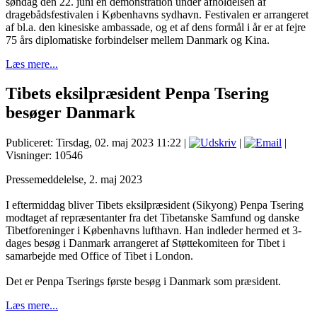
søndag den 22. juni en demonstration under afholdelsen af
dragebådsfestivalen i Københavns sydhavn. Festivalen er arrangeret
af bl.a. den kinesiske ambassade, og et af dens formål i år er at fejre
75 års diplomatiske forbindelser mellem Danmark og Kina.
Læs mere...
Tibets eksilpræsident Penpa Tsering
besøger Danmark
Publiceret: Tirsdag, 02. maj 2023 11:22
|
|
|
Visninger: 10546
Pressemeddelelse, 2. maj 2023
I eftermiddag bliver Tibets eksilpræsident (Sikyong) Penpa Tsering
modtaget af repræsentanter fra det Tibetanske Samfund og danske
Tibetforeninger i Københavns lufthavn. Han indleder hermed et
3-
dages besøg i Danmark arrangeret af Støttekomiteen for Tibet i
samarbejde med Office of Tibet i London.
Det er Penpa Tserings første besøg i Danmark som præsident.
Læs mere...