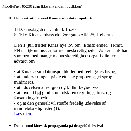
MobilePay: 85230 (kan ikke anvendes i butikken)
Demonstration imod Kinas assimilationspolitik
TID: Onsdag den 1. juli kl. 16.30
STED: Kinas ambassade, Øregårds Allé 25, Hellerup
Den 1. juli træder Kinas nye lov om ”Etnisk enhed” i kraft.
FN’s højkommissær for menneskerettigheder Volker Türk har
sammen med mange menneskerettighedsorganisationer
advaret om,
• at Kinas assimilationspolitik dermed reelt gøres lovlig,
• at undervisningen på de etniske gruppers eget sprog
minimeres,
• at udøvelsen af religion og kultur begrænses,
• at loven i høj grad kan indskrænke ytrings, tros- og
forsamlingsfriheden
• og at den generelt vil straffe fredelig udøvelse af
mindretalsrettigheder (1).
Læs mere…
Demo imod kinesisk propaganda på dragebådsfestival