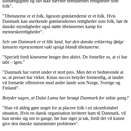
uafhængighed og slet ikke nævner tibetanernes rettigheder som
folk".
"Tibetanerne er et folk, ligesom grønlænderne er et folk. Hvis
Danmark kan anerkende grønlændernes rettigheder som folk, bør de
danske myndigheder også støtte tibetanernes kamp for
menneskerettigheder".
Selv om Danmark er et lille land, har den danske erklæring ifølge
lamaens repræsentant vakt opsigt blandt tibetanerne.
"Specielt fordi kineserne bruger den aktivt. De fortæller os, at vi har
tabt – igen."
"Danmark har været under et stort pres. Men det er bedrøvende at
se, at presset har virket. Kinas succes betyder formentlig, at landet
vil fortsætte offensiven mod andre lande som Norge, Sverige og
Finland".
Betyder sagen, at Dalai Lama har besøgt Danmark for sidste gang?
"Han vil aldrig gøre noget for at placere folk i en ukomfortabel
situation. Hvis en dansk organisation inviterer ham til Danmark, vil
han tænke sig om to gange, før han siger ja tak, fordi det vil kunne
give den danske statsminister problemer".