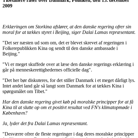
Tibetanere raser over Danmark, Politiken, den 15. december
2009
Erklæringen om Storkina afslører, at den danske regering ofrer sin
moral for at tækkes styret i Beijing, siger Dalai Lamas repræsentant.
"Det ser næsten ud som om, det er blevet skrevet af regeringen i
Folkerepublikken Kina og sendt til den danske ambassade i
Beijing."
"Vi er meget skuffede over at læse den danske regerings erklæring i
går på menneskerettighedernes officielle dag".
"Det her bør diskuteres, for det stiller Danmark i et meget dårligt lys.
Intet andet land går så langt som Danmark for at tækkes Kina i
spørgsmålet om Tibet."
Har den danske regering givet køb på moralske principper for at få
Kina til at slutte op om et positivt resultat ved FN's klimatopmøde i
København?
Ja, lyder det fra Dalai Lamas repræsentant.
"Desværre ofrer de fleste regeringer i dag deres moralske principper