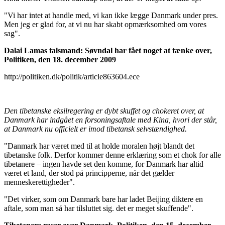
"Vi har intet at handle med, vi kan ikke lægge Danmark under pres.
Men jeg er glad for, at vi nu har skabt opmærksomhed om vores
sag".
Dalai Lamas talsmand: Søvndal har fået noget at tænke over,
Politiken, den 18. december 2009
http://politiken.dk/politik/article863604.ece
Den tibetanske eksilregering er dybt skuffet og chokeret over, at
Danmark har indgået en forsoningsaftale med Kina, hvori der står,
at Danmark nu officielt er imod tibetansk selvstændighed.
"Danmark har været med til at holde moralen højt blandt det
tibetanske folk. Derfor kommer denne erklæring som et chok for alle
tibetanere – ingen havde set den komme, for Danmark har altid
været et land, der stod på principperne, når det gælder
menneskerettigheder".
"Det virker, som om Danmark bare har ladet Beijing diktere en
aftale, som man så har tilsluttet sig. det er meget skuffende".