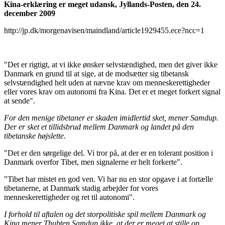
Kina-erklæring er meget udansk, Jyllands-Posten,
den 24.
december 2009
http://jp.dk/morgenavisen/maindland/article1929455.ece?ncc=1
"Det er rigtigt, at vi ikke ønsker selvstændighed, men det giver ikke
Danmark en grund til at sige, at de modsætter sig tibetansk
selvstændighed helt uden at nævne krav om menneskerettigheder
eller vores krav om autonomi fra Kina. Det er et meget forkert signal
at sende".
For den menige tibetaner er skaden imidlertid sket, mener Samdup.
Der er sket et tillidsbrud mellem Danmark og landet på den
tibetanske højslette.
"Det er den sørgelige del. Vi tror på, at der er en tolerant position i
Danmark overfor Tibet, men signalerne er helt forkerte".
"Tibet har mistet en god ven. Vi har nu en stor opgave i at fortælle
tibetanerne, at Danmark stadig arbejder for vores
menneskerettigheder og ret til autonomi".
I forhold til aftalen og det storpolitiske spil mellem Danmark og
Kina mener Thubten Samdup ikke, at der er meget at stille op.