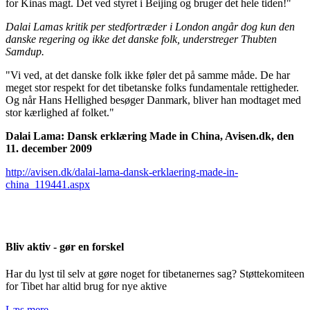
for Kinas magt. Det ved styret i Beijing og bruger det hele tiden!"
Dalai Lamas kritik per stedfortræder i London angår dog kun den
danske regering og ikke det danske folk, understreger Thubten
Samdup.
"Vi ved, at det danske folk ikke føler det på samme måde. De har
meget stor respekt for det tibetanske folks fundamentale rettigheder.
Og når Hans Hellighed besøger Danmark, bliver han modtaget med
stor kærlighed af folket."
Dalai Lama: Dansk erklæring Made in China, Avisen.dk, den
11. december 2009
http://avisen.dk/dalai-lama-dansk-erklaering-made-in-
china_119441.aspx
Bliv aktiv - gør en forskel
Har du lyst til selv at gøre noget for tibetanernes sag? Støttekomiteen
for Tibet har altid brug for nye aktive
Læs mere…