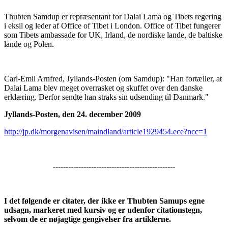
Thubten Samdup er repræsentant for Dalai Lama og Tibets regering
i eksil og leder af Office of Tibet i London. Office of Tibet fungerer
som Tibets ambassade for UK, Irland, de nordiske lande, de baltiske
lande og Polen.
Carl-Emil Arnfred, Jyllands-Posten (om Samdup): "Han fortæller, at
Dalai Lama blev meget overrasket og skuffet over den danske
erklæring. Derfor sendte han straks sin udsending til Danmark."
Jyllands-Posten, den 24. december 2009
http://jp.dk/morgenavisen/maindland/article1929454.ece?ncc=1
------------------------------------------------
I det følgende er citater, der ikke er Thubten Samups egne
udsagn, markeret med kursiv og er udenfor citationstegn,
selvom de er nøjagtige gengivelser fra artiklerne.