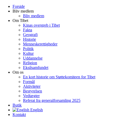
Forside
Bliv medlem
Bliv medlem
Om Tibet
Kinas overgreb i Tibet
Fakta
Geografi
Historie
Menneskerettigheder
Politik
Kultur
Uddannelse
Religion
Eksilsamfundet
Om os
En kort historie om Støttekomiteen for Tibet
Formål
Aktiviteter
Bestyrelsen
Vedtægter
Referat fra generalforsamling 2025
Butik
English
Kontakt