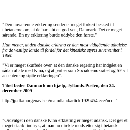
"Den nuværende erklæring sender et meget forkert besked til
tibetanerne om, at de har tabt en god ven, Danmark. Det er meget
sårende. En ny erklæring burde uddybe den første."
Han mener, at den danske erklring er den mest vidtgående udtalelse
fra de vestlige lande til fordel for det kinesiske styres suverænitet i
Tibet.
"Vi er meget skuffede over, at den danske regering har indgået en
sådan aftale med Kina, og at partier som Socialdemokratiet og SF vil
acceptere og støtte erklæringen".
Tibet beder Danmark om hjælp, Jyllands-Posten,
den 24.
december 2009
http://jp.dk/morgenavisen/maindland/article1929454.ece?ncc=1
"Ordvalget i den danske Kina-erklæring er meget udansk. Det gør et
meget stærkt indtryk, at man nu direkte modsætter sig tibetansk