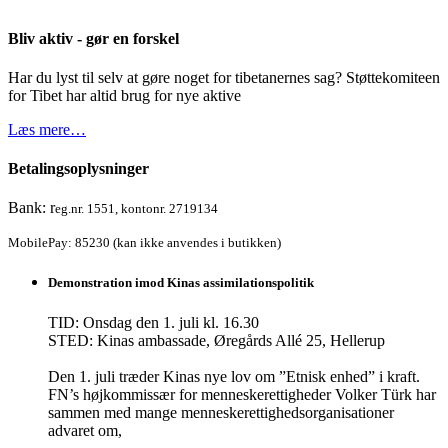
Bliv aktiv - gør en forskel
Har du lyst til selv at gøre noget for tibetanernes sag? Støttekomiteen
for Tibet har altid brug for nye aktive
Læs mere…
Betalingsoplysninger
Bank: r
eg.nr. 1551, kontonr. 2719134
MobilePay: 85230 (kan ikke anvendes i butikken)
Demonstration imod Kinas assimilationspolitik
TID: Onsdag den 1. juli kl. 16.30
STED: Kinas ambassade, Øregårds Allé 25, Hellerup
Den 1. juli træder Kinas nye lov om ”Etnisk enhed” i kraft.
FN’s højkommissær for menneskerettigheder Volker Türk har
sammen med mange menneskerettighedsorganisationer
advaret om,