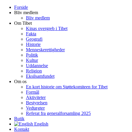
Forside
Bliv medlem
Bliv medlem
Om Tibet
Kinas overgreb i Tibet
Fakta
Geografi
Historie
Menneskerettigheder
Politik
Kultur
Uddannelse
Religion
Eksilsamfundet
Om os
En kort historie om Støttekomiteen for Tibet
Formål
Aktiviteter
Bestyrelsen
Vedtægter
Referat fra generalforsamling 2025
Butik
English
Kontakt