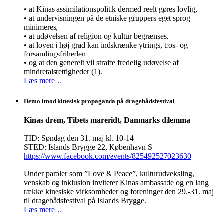
• at Kinas assimilationspolitik dermed reelt gøres lovlig,
• at undervisningen på de etniske gruppers eget sprog
minimeres,
• at udøvelsen af religion og kultur begrænses,
• at loven i høj grad kan indskrænke ytrings, tros- og
forsamlingsfriheden
• og at den generelt vil straffe fredelig udøvelse af
mindretalsrettigheder (1).
Læs mere…
Demo imod kinesisk propaganda på dragebådsfestival
Kinas drøm, Tibets mareridt, Danmarks dilemma
TID: Søndag den 31. maj kl. 10-14
STED: Islands Brygge 22, København S
https://www.facebook.com/events/825492527023630
Under paroler som ”Love & Peace”, kulturudveksling,
venskab og inklusion inviterer Kinas ambassade og en lang
række kinesiske virksomheder og foreninger den 29.-31. maj
til dragebådsfestival på Islands Brygge.
Læs mere…