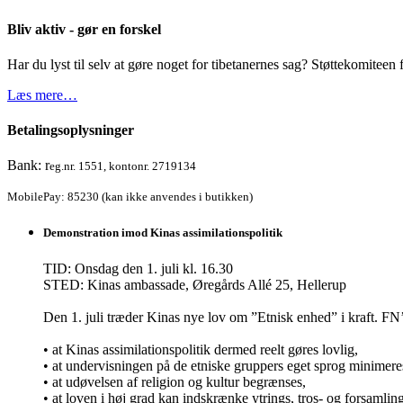
Bliv aktiv - gør en forskel
Har du lyst til selv at gøre noget for tibetanernes sag? Støttekomiteen f
Læs mere…
Betalingsoplysninger
Bank: r
eg.nr. 1551, kontonr. 2719134
MobilePay: 85230 (kan ikke anvendes i butikken)
Demonstration imod Kinas assimilationspolitik
TID: Onsdag den 1. juli kl. 16.30
STED: Kinas ambassade, Øregårds Allé 25, Hellerup
Den 1. juli træder Kinas nye lov om ”Etnisk enhed” i kraft.
• at Kinas assimilationspolitik dermed reelt gøres lovlig,
• at undervisningen på de etniske gruppers eget sprog minimere
• at udøvelsen af religion og kultur begrænses,
• at loven i høj grad kan indskrænke ytrings, tros- og forsamli