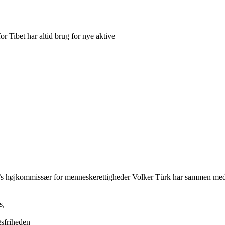
or Tibet har altid brug for nye aktive
 FN’s højkommissær for menneskerettigheder Volker Türk har sammen m
s,
ngsfriheden