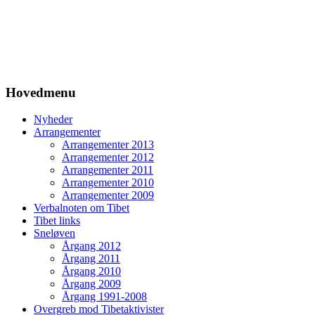
Hovedmenu
Nyheder
Arrangementer
Arrangementer 2013
Arrangementer 2012
Arrangementer 2011
Arrangementer 2010
Arrangementer 2009
Verbalnoten om Tibet
Tibet links
Sneløven
Årgang 2012
Årgang 2011
Årgang 2010
Årgang 2009
Årgang 1991-2008
Overgreb mod Tibetaktivister