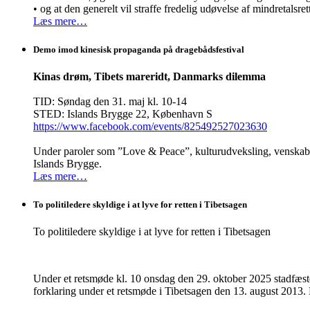
• og at den generelt vil straffe fredelig udøvelse af mindretalsret
Læs mere…
Demo imod kinesisk propaganda på dragebådsfestival
Kinas drøm, Tibets mareridt, Danmarks dilemma
TID: Søndag den 31. maj kl. 10-14
STED: Islands Brygge 22, København S
https://www.facebook.com/events/825492527023630
Under paroler som ”Love & Peace”, kulturudveksling, venskab o
Islands Brygge.
Læs mere…
To politiledere skyldige i at lyve for retten i Tibetsagen
To politiledere skyldige i at lyve for retten i Tibetsagen
Under et retsmøde kl. 10 onsdag den 29. oktober 2025 stadfæste
forklaring under et retsmøde i Tibetsagen den 13. august 2013. De