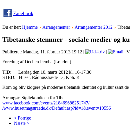
Facebook
Du er her:
Hjemme
Arrangementer
Arrangementer 2012
Tibeta
Tibetanske stemmer - sociale medier og ku
Publiceret: Mandag, 11. februar 2013 19:12
|
|
| V
Foredrag af Dechen Pemba (London)
TID: Lørdag den 10. marts 2012 kl. 16-17.30
STED: Huset, Rådhusstræde 13, Kbh. K
Kom og bliv klogere på moderne tibetansk identitet og kultur samt de s
Arrangør: Støttekomiteen for Tibet
www.facebook.com/events/218469688251747/
/www.husetmagstraede.dk/Default.asp?id=1&event=10556
< Forrige
Næste >