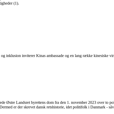
tigheder (1).
g inklusion inviterer Kinas ambassade og en lang række kinesiske virk
de Østre Landsret byrettens dom fra den 1. november 2023 over to polit
rmed er der skrevet dansk retshistorie, idet politifolk i Danmark - såvidt