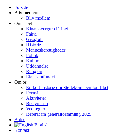
Forside
Bliv medlem
Bliv medlem
Om Tibet
Kinas overgreb i Tibet
Fakta
Geografi
Historie
Menneskerettigheder
Politik
Kultur
Uddannelse
Religion
Eksilsamfundet
Om os
En kort historie om Støttekomiteen for Tibet
Formål
Aktiviteter
Bestyrelsen
Vedtægter
Referat fra generalforsamling 2025
Butik
English
Kontakt