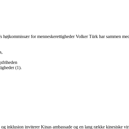
 FN’s højkommissær for menneskerettigheder Volker Türk har sammen m
s,
ngsfriheden
tigheder (1).
g inklusion inviterer Kinas ambassade og en lang række kinesiske virk