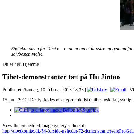
Støttekomiteen for Tibet er rammen om et dansk engagement for at
selvbestemmelse.
Du er her:
Hjemme
Tibet-demonstranter tæt på Hu Jintao
Publiceret: Søndag, 10. februar 2013 18:33
|
|
| V
15. juni 2012: Det lykkedes os at gøre mindst ét tibetansk flag synli
View the embedded image gallery online at:
http://tibetkomite.dk/54-forside-nyheder/72-demonstranter#sigProGal