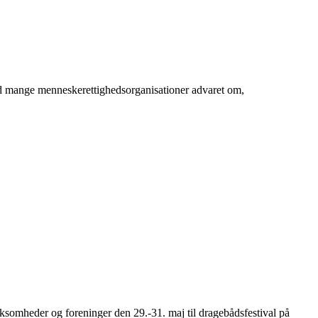
ed mange menneskerettighedsorganisationer advaret om,
somheder og foreninger den 29.-31. maj til dragebådsfestival på