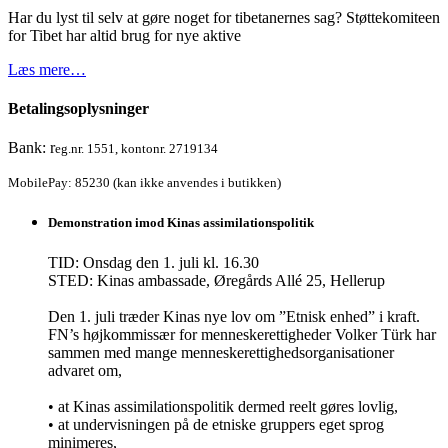
Har du lyst til selv at gøre noget for tibetanernes sag? Støttekomiteen
for Tibet har altid brug for nye aktive
Læs mere…
Betalingsoplysninger
Bank: r
eg.nr. 1551, kontonr. 2719134
MobilePay: 85230 (kan ikke anvendes i butikken)
Demonstration imod Kinas assimilationspolitik
TID: Onsdag den 1. juli kl. 16.30
STED: Kinas ambassade, Øregårds Allé 25, Hellerup
Den 1. juli træder Kinas nye lov om ”Etnisk enhed” i kraft.
FN’s højkommissær for menneskerettigheder Volker Türk har
sammen med mange menneskerettighedsorganisationer
advaret om,
• at Kinas assimilationspolitik dermed reelt gøres lovlig,
• at undervisningen på de etniske gruppers eget sprog
minimeres,