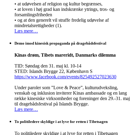
• at udøvelsen af religion og kultur begrænses,
• at loven i høj grad kan indskrænke ytrings, tros- og
forsamlingsfriheden
• og at den generelt vil straffe fredelig udøvelse af
mindretalsrettigheder (1).
Læs mere…
Demo imod kinesisk propaganda på dragebådsfestival
Kinas drøm, Tibets mareridt, Danmarks dilemma
TID: Søndag den 31. maj kl. 10-14
STED: Islands Brygge 22, København S
https://www.facebook.com/events/825492527023630
Under paroler som ”Love & Peace”, kulturudveksling,
venskab og inklusion inviterer Kinas ambassade og en lang
række kinesiske virksomheder og foreninger den 29.-31. maj
til dragebådsfestival på Islands Brygge.
Læs mere…
To politiledere skyldige i at lyve for retten i Tibetsagen
To politiledere skyldige i at lyve for retten i Tibetsagen