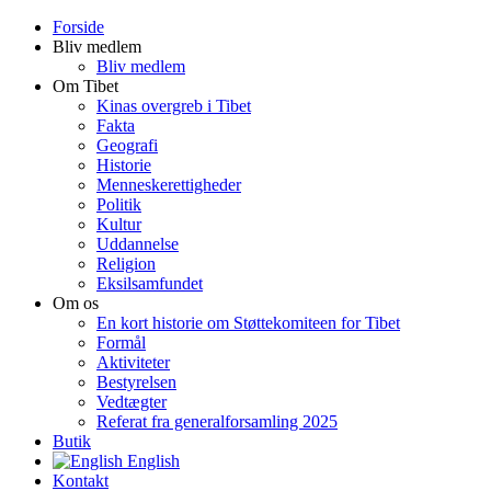
Forside
Bliv medlem
Bliv medlem
Om Tibet
Kinas overgreb i Tibet
Fakta
Geografi
Historie
Menneskerettigheder
Politik
Kultur
Uddannelse
Religion
Eksilsamfundet
Om os
En kort historie om Støttekomiteen for Tibet
Formål
Aktiviteter
Bestyrelsen
Vedtægter
Referat fra generalforsamling 2025
Butik
English
Kontakt