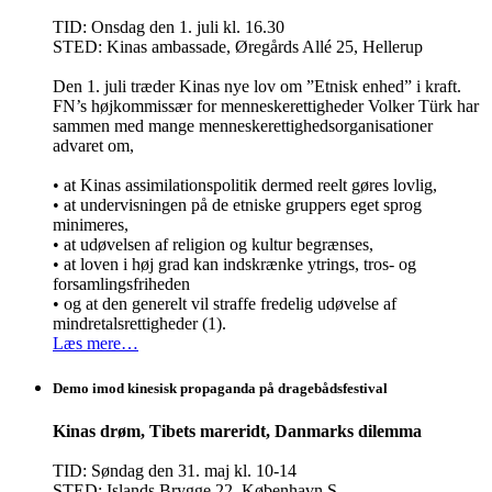
TID: Onsdag den 1. juli kl. 16.30
STED: Kinas ambassade, Øregårds Allé 25, Hellerup
Den 1. juli træder Kinas nye lov om ”Etnisk enhed” i kraft.
FN’s højkommissær for menneskerettigheder Volker Türk har
sammen med mange menneskerettighedsorganisationer
advaret om,
• at Kinas assimilationspolitik dermed reelt gøres lovlig,
• at undervisningen på de etniske gruppers eget sprog
minimeres,
• at udøvelsen af religion og kultur begrænses,
• at loven i høj grad kan indskrænke ytrings, tros- og
forsamlingsfriheden
• og at den generelt vil straffe fredelig udøvelse af
mindretalsrettigheder (1).
Læs mere…
Demo imod kinesisk propaganda på dragebådsfestival
Kinas drøm, Tibets mareridt, Danmarks dilemma
TID: Søndag den 31. maj kl. 10-14
STED: Islands Brygge 22, København S