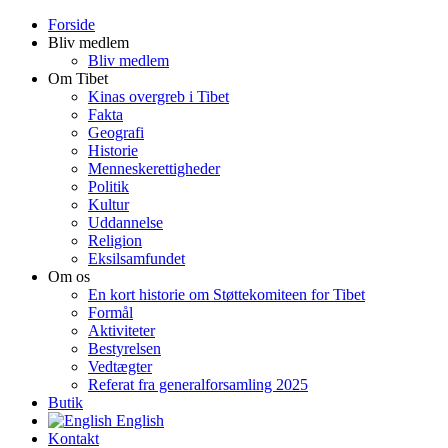
Forside
Bliv medlem
Bliv medlem
Om Tibet
Kinas overgreb i Tibet
Fakta
Geografi
Historie
Menneskerettigheder
Politik
Kultur
Uddannelse
Religion
Eksilsamfundet
Om os
En kort historie om Støttekomiteen for Tibet
Formål
Aktiviteter
Bestyrelsen
Vedtægter
Referat fra generalforsamling 2025
Butik
English
Kontakt