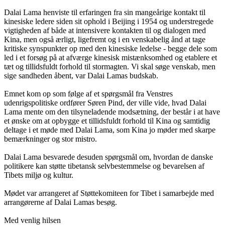
Dalai Lama henviste til erfaringen fra sin mangeårige kontakt til
kinesiske ledere siden sit ophold i Beijing i 1954 og understregede
vigtigheden af både at intensivere kontakten til og dialogen med
Kina, men også ærligt, ligefremt og i en venskabelig ånd at tage
kritiske synspunkter op med den kinesiske ledelse - begge dele som
led i et forsøg på at afværge kinesisk mistænksomhed og etablere et
tæt og tillidsfuldt forhold til stormagten. Vi skal søge venskab, men
sige sandheden åbent, var Dalai Lamas budskab.
Emnet kom op som følge af et spørgsmål fra Venstres
udenrigspolitiske ordfører Søren Pind, der ville vide, hvad Dalai
Lama mente om den tilsyneladende modsætning, der består i at have
et ønske om at opbygge et tillidsfuldt forhold til Kina og samtidig
deltage i et møde med Dalai Lama, som Kina jo møder med skarpe
bemærkninger og stor mistro.
Dalai Lama besvarede desuden spørgsmål om, hvordan de danske
politikere kan støtte tibetansk selvbestemmelse og bevarelsen af
Tibets miljø og kultur.
Mødet var arrangeret af Støttekomiteen for Tibet i samarbejde med
arrangørerne af Dalai Lamas besøg.
Med venlig hilsen